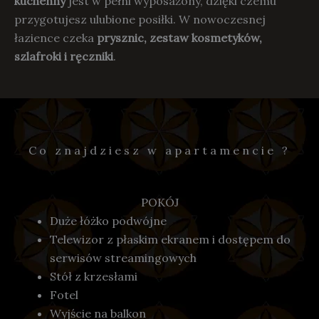
kuchenny
jest w pełni wyposażony, dzięki czemu
przygotujesz ulubione posiłki. W nowoczesnej
łazience czeka
prysznic, zestaw kosmetyków,
szlafroki i ręczniki
.
Co znajdziesz w apartamencie ?
POKÓJ
Duże łóżko podwójne
Telewizor z płaskim ekranem i dostępem do
serwisów streamingowych
Stół z krzesłami
Fotel
Wyjście na balkon