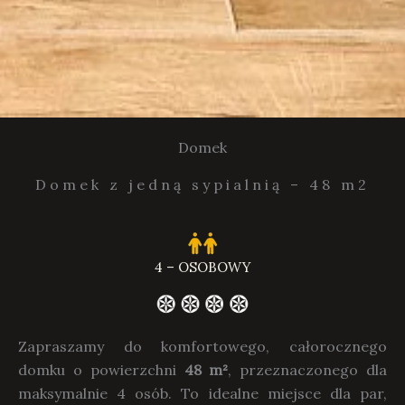
Domek
Domek z jedną sypialnią – 48 m2
4 – OSOBOWY
Zapraszamy do komfortowego, całorocznego
domku o powierzchni
48 m²
, przeznaczonego dla
maksymalnie 4 osób. To idealne miejsce dla par,